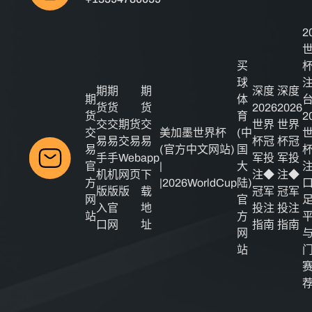
2
买
球
期
期
期
深度
深度
期
体
货
货
货
2026
2026
货
育
2
交
交
期货
交
世界
世界
交
美加墨世界杯
(中
易
易
交易
易
杯冠
杯冠
易
(官方中文网站)
国
手
手
Web
app
军投
军投
官
|
大
机
机
网页
下
注◆
注◆
方
|2026WorldCup
陆)
版
版
版
载
冠军
冠军
网
官
入
官
地
投注
投注
站
方
口
网
址
指南
指南
网
站